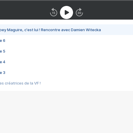
bey Maguire, c'est lui ! Rencontre avec Damien Witecka
e 6
e 5
e 4
e 3
s créatrices de la VF !
e 2
e 1
e Mektoub My Love arrive enfin ! Rencontre avec Shaïn Boumedine et Sal
i : après Toni en famille