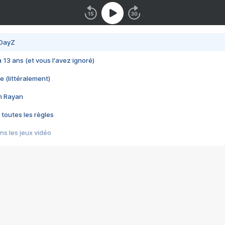
 DayZ
 a 13 ans (et vous l'avez ignoré)
e (littéralement)
im Rayan
 toutes les règles
s les jeux vidéo
us choquant de Rockstar ? - Le scandale BULLY
e plus moche de Steam
du RÊVE tourne au CAUCHEMAR
pendant 8 heures
it… à tort