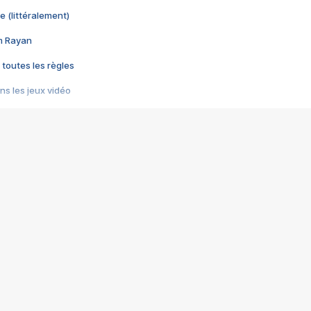
e (littéralement)
im Rayan
 toutes les règles
s les jeux vidéo
us choquant de Rockstar ? - Le scandale BULLY
e plus moche de Steam
du RÊVE tourne au CAUCHEMAR
pendant 8 heures
it… à tort
umiliés par un jeu vidéo
ire - Final Fantasy 8
ti un empire - Age of Empires