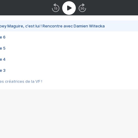
bey Maguire, c'est lui ! Rencontre avec Damien Witecka
e 6
e 5
e 4
e 3
s créatrices de la VF !
e 2
e 1
e Mektoub My Love arrive enfin ! Rencontre avec Shaïn Boumedine et Sal
i : après Toni en famille
elle réalise le bouleversant Dites lui que je l'aime