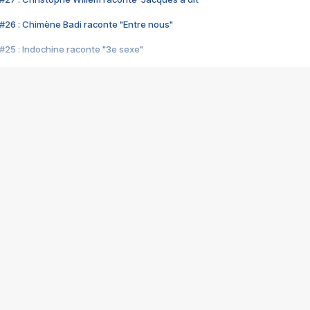
#26 : Chimène Badi raconte "Entre nous"
#25 : Indochine raconte "3e sexe"
#24 : Zaho raconte "C'est chelou"
#23 : Patrick Bruel raconte "Au café des délices"
#22 : Kyo raconte "Le chemin"
#21 : Nolwenn Leroy raconte "Cassé"
#20 : Patrick Hernandez raconte "Born to be alive"
#19 : Lorie raconte "Près de moi"
#18 : Michael Jones raconte "A nos actes manqués" (avec Jean-Jacque
#17 : Khaled raconte "Aïcha"
#16 : Corneille raconte "Parce qu'on vient de loin"
#15 : Indochine raconte "L'aventurier"