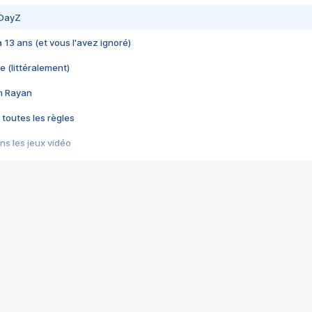
 DayZ
 a 13 ans (et vous l'avez ignoré)
e (littéralement)
im Rayan
 toutes les règles
s les jeux vidéo
us choquant de Rockstar ? - Le scandale BULLY
e plus moche de Steam
du RÊVE tourne au CAUCHEMAR
pendant 8 heures
it… à tort
umiliés par un jeu vidéo