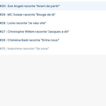
#30 : Eve Angeli raconte "Avant de partir"
#29 : MC Solaar raconte "Bouge de là"
28 : Lorie raconte "Je vais vite"
#27 : Christophe Willem raconte "Jacques a dit"
#26 : Chimène Badi raconte "Entre nous"
#25 : Indochine raconte "3e sexe"
#24 : Zaho raconte "C'est chelou"
#23 : Patrick Bruel raconte "Au café des délices"
#22 : Kyo raconte "Le chemin"
#21 : Nolwenn Leroy raconte "Cassé"
#20 : Patrick Hernandez raconte "Born to be alive"
#19 : Lorie raconte "Près de moi"