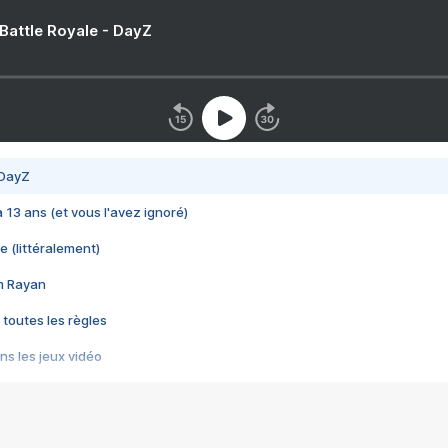
 Battle Royale - DayZ
 DayZ
 a 13 ans (et vous l'avez ignoré)
e (littéralement)
im Rayan
 toutes les règles
s les jeux vidéo
us choquant de Rockstar ? - Le scandale BULLY
e plus moche de Steam