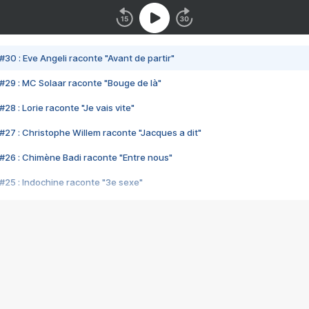
#30 : Eve Angeli raconte "Avant de partir"
#29 : MC Solaar raconte "Bouge de là"
28 : Lorie raconte "Je vais vite"
#27 : Christophe Willem raconte "Jacques a dit"
#26 : Chimène Badi raconte "Entre nous"
#25 : Indochine raconte "3e sexe"
#24 : Zaho raconte "C'est chelou"
#23 : Patrick Bruel raconte "Au café des délices"
#22 : Kyo raconte "Le chemin"
#21 : Nolwenn Leroy raconte "Cassé"
#20 : Patrick Hernandez raconte "Born to be alive"